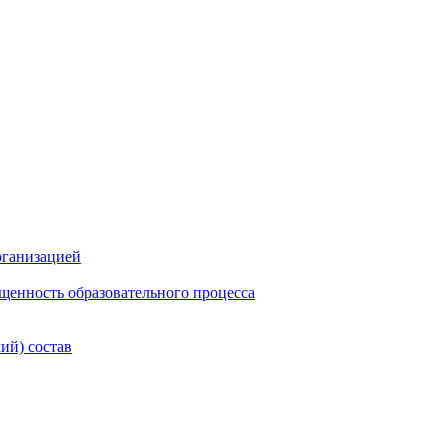
рганизацией
щенность образовательного процесса
ий) состав