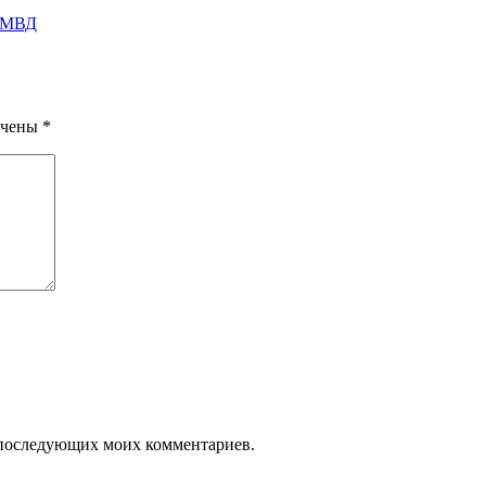
й МВД
ечены
*
ля последующих моих комментариев.