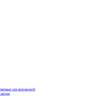
вляемые организацией
изации