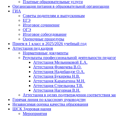
Платные образовательные услуги
Организация питания в образовательной организации
ГИА
Советы родителям и выпускникам
ЕГЭ
Итоговое сочинение
ОГЭ
Итоговое собеседование
Оценочные процедуры
Прием в 1 класс в 2025/2026 учебный год
Аттестация пед.кадров
Нормативные документы
Результаты профессиональной деятельности педаго
Аттестация Мельниковой Е.А.
Аттестация Фомичева В.О.
Аттестация Надибаидзе О.А.
Аттестация Букирева Н.В.
Аттестация Карапатина М.Н.
Аттестация Стрельцова Т.В.
Аттестация Нагорная В.Н.
Аттестация в целях подтверждения соответствия з
Горячая линия по классному руководству
Независимая оценка качества образования
ШСК Здоровая нация
Мероприятия