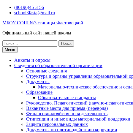
Перейти
(86196)45-3-56
к
school3fasta@mail.ru
содержимому
МБОУ СОШ №3 станицы Фастовецкой
Официальный сайт нашей школы
Поиск
по:
Меню
Анкеты и опросы
Сведения об образовательной организации
Основные сведения
Структура и органы управления образовательной о
Документы
Материально-техническое обеспечение и осна
Образование
Образовательные стандарты
Руководство. Педагогический (научно-педагогическ
Вакантные места для приема (перевода)
Финансово-хозяйственная деятельность
Стипендии и иные виды материальной поддержки
Защита персональных данных
Документы по противодействию коррупции