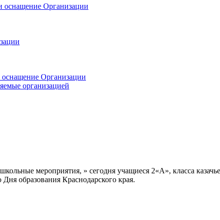
 и оснащение Организации
изации
и оснащение Организации
ляемые организацией
школьные мероприятия, » сегодня учащиеся 2«А», класса казачь
о Дня образования Краснодарского края.