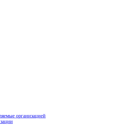
вляемые организацией
изации