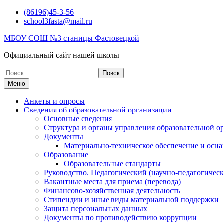
Перейти
(86196)45-3-56
к
school3fasta@mail.ru
содержимому
МБОУ СОШ №3 станицы Фастовецкой
Официальный сайт нашей школы
Поиск
по:
Меню
Анкеты и опросы
Сведения об образовательной организации
Основные сведения
Структура и органы управления образовательной о
Документы
Материально-техническое обеспечение и осна
Образование
Образовательные стандарты
Руководство. Педагогический (научно-педагогическ
Вакантные места для приема (перевода)
Финансово-хозяйственная деятельность
Стипендии и иные виды материальной поддержки
Защита персональных данных
Документы по противодействию коррупции