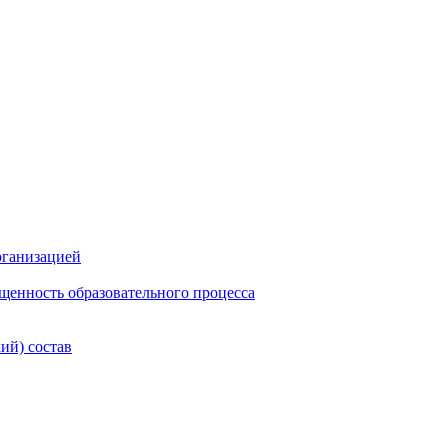
рганизацией
щенность образовательного процесса
ий) состав