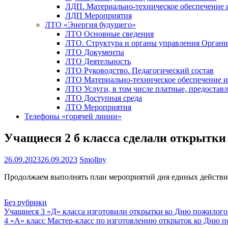
ЛДП. Материально-техническое обеспечение
ЛДП Мероприятия
ЛТО «Энергия будущего»
ЛТО Основные сведения
ЛТО. Структура и органы управления Орган
ЛТО Документы
ЛТО Деятельность
ЛТО Руководство. Педагогический состав
ЛТО Материально-техническое обеспечение 
ЛТО Услуги, в том числе платные, предостав
ЛТО Доступная среда
ЛТО Мероприятия
Телефоны «горячей линии»
Учащиеся 2 б класса сделали открытки
26.09.2023
26.09.2023
Smollny
Продолжаем выполнять план мероприятий дня единых действий
Без рубрики
Навигация
Учащиеся 3 «Д» класса изготовили открытки ко Дню пожилого
4 «А» класс Мастер-класс по изготовлению открыток ко Дню п
по