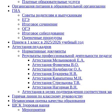
Платные образовательные услуги
Организация питания в образовательной организации
ГИА
Советы родителям и выпускникам
ЕГЭ
Итоговое сочинение
ОГЭ
Итоговое собеседование
Оценочные процедуры
Прием в 1 класс в 2025/2026 учебный год
Аттестация пед.кадров
Нормативные документы
Результаты профессиональной деятельности педаго
Аттестация Мельниковой Е.А.
Аттестация Фомичева В.О.
Аттестация Надибаидзе О.А.
Аттестация Букирева Н.В.
Аттестация Карапатина М.Н.
Аттестация Стрельцова Т.В.
Аттестация Нагорная В.Н.
Аттестация в целях подтверждения соответствия з
Горячая линия по классному руководству
Независимая оценка качества образования
ШСК Здоровая нация
Мероприятия