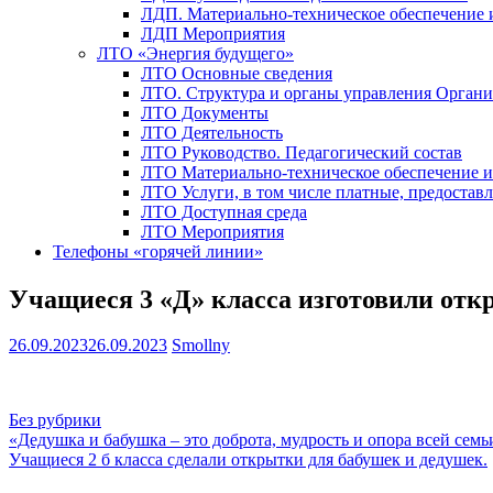
ЛДП. Материально-техническое обеспечение
ЛДП Мероприятия
ЛТО «Энергия будущего»
ЛТО Основные сведения
ЛТО. Структура и органы управления Орган
ЛТО Документы
ЛТО Деятельность
ЛТО Руководство. Педагогический состав
ЛТО Материально-техническое обеспечение 
ЛТО Услуги, в том числе платные, предостав
ЛТО Доступная среда
ЛТО Мероприятия
Телефоны «горячей линии»
Учащиеся 3 «Д» класса изготовили от
26.09.2023
26.09.2023
Smollny
Без рубрики
Навигация
«Дедушка и бабушка – это доброта, мудрость и опора всей семь
Учащиеся 2 б класса сделали открытки для бабушек и дедушек.
по