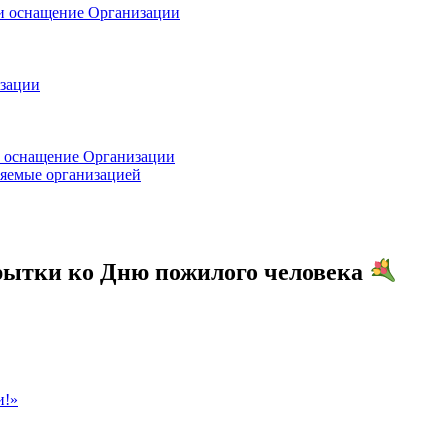
 и оснащение Организации
изации
и оснащение Организации
ляемые организацией
крытки ко Дню пожилого человека
и!»