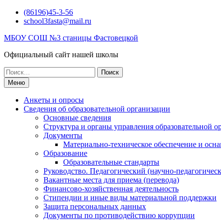
Перейти
(86196)45-3-56
к
school3fasta@mail.ru
содержимому
МБОУ СОШ №3 станицы Фастовецкой
Официальный сайт нашей школы
Поиск
по:
Меню
Анкеты и опросы
Сведения об образовательной организации
Основные сведения
Структура и органы управления образовательной о
Документы
Материально-техническое обеспечение и осна
Образование
Образовательные стандарты
Руководство. Педагогический (научно-педагогическ
Вакантные места для приема (перевода)
Финансово-хозяйственная деятельность
Стипендии и иные виды материальной поддержки
Защита персональных данных
Документы по противодействию коррупции