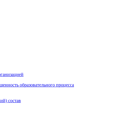
рганизацией
щенность образовательного процесса
ий) состав