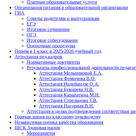
Платные образовательные услуги
Организация питания в образовательной организации
ГИА
Советы родителям и выпускникам
ЕГЭ
Итоговое сочинение
ОГЭ
Итоговое собеседование
Оценочные процедуры
Прием в 1 класс в 2025/2026 учебный год
Аттестация пед.кадров
Нормативные документы
Результаты профессиональной деятельности педаго
Аттестация Мельниковой Е.А.
Аттестация Фомичева В.О.
Аттестация Надибаидзе О.А.
Аттестация Букирева Н.В.
Аттестация Карапатина М.Н.
Аттестация Стрельцова Т.В.
Аттестация Нагорная В.Н.
Аттестация в целях подтверждения соответствия з
Горячая линия по классному руководству
Независимая оценка качества образования
ШСК Здоровая нация
Мероприятия