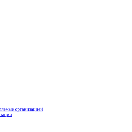
вляемые организацией
изации