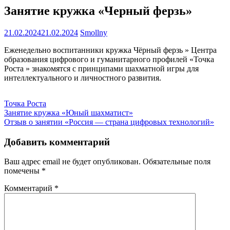
Занятие кружка «Черный ферзь»
21.02.2024
21.02.2024
Smollny
Еженедельно воспитанники кружка Чëрный ферзь » Центра
образования цифрового и гуманитарного профилей «Точка
Роста » знакомятся с принципами шахматной игры для
интеллектуального и личностного развития.
Точка Роста
Навигация
Занятие кружка «Юный шахматист»
Отзыв о занятии «Россия — страна цифровых технологий»
по
записям
Добавить комментарий
Ваш адрес email не будет опубликован.
Обязательные поля
помечены
*
Комментарий
*