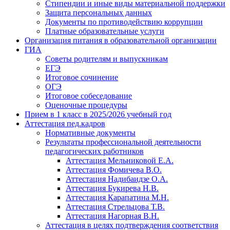
Стипендии и иные виды материальной поддержки
Защита персональных данных
Документы по противодействию коррупции
Платные образовательные услуги
Организация питания в образовательной организации
ГИА
Советы родителям и выпускникам
ЕГЭ
Итоговое сочинение
ОГЭ
Итоговое собеседование
Оценочные процедуры
Прием в 1 класс в 2025/2026 учебный год
Аттестация пед.кадров
Нормативные документы
Результаты профессиональной деятельности
педагогических работников
Аттестация Мельниковой Е.А.
Аттестация Фомичева В.О.
Аттестация Надибаидзе О.А.
Аттестация Букирева Н.В.
Аттестация Карапатина М.Н.
Аттестация Стрельцова Т.В.
Аттестация Нагорная В.Н.
Аттестация в целях подтверждения соответствия