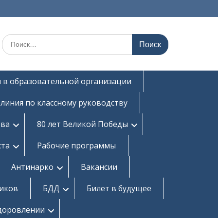
Поиск
по:
 в образовательной организации
 линия по классному руководству
тва
80 лет Великой Победы
ста
Рабочие программы
Антинарко
Вакансии
ников
БДД
Билет в будущее
здоровлении