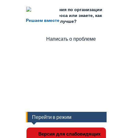
Есть предложения по организации
учебного процесса или знаете, как
Решаем вместе
сделать школу лучше?
Написать о проблеме
Перейти в режим
Версия для слабовидящих