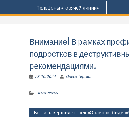
Телефоны «горячей линии»
Внимание! В рамках профи
подростков в деструктивн
рекомендациями.
23.10.2024
Олеся Терская
Психология
Навигация
Вот и завершился трек «Орлёнок-Лидер»
по
записям