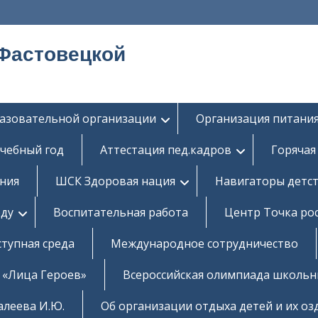
Фастовецкой
разовательной организации
Организация питания
учебный год
Аттестация пед.кадров
Горячая
ания
ШСК Здоровая нация
Навигаторы детс
оду
Воспитательная работа
Центр Точка ро
тупная среда
Международное сотрудничество
«Лица Героев»
Всероссийская олимпиада школь
алеева И.Ю.
Об организации отдыха детей и их о