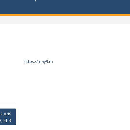
https://may9.ru
а для
, ЕГЭ