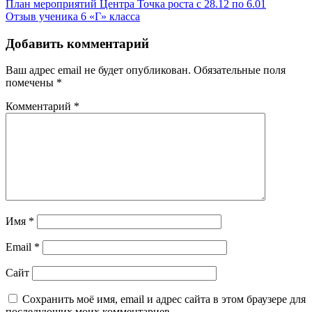
Навигация
План мероприятий Центра Точка роста с 28.12 по 6.01
Отзыв ученика 6 «Г» класса
по
записям
Добавить комментарий
Ваш адрес email не будет опубликован.
Обязательные поля
помечены
*
Комментарий
*
Имя
*
Email
*
Сайт
Сохранить моё имя, email и адрес сайта в этом браузере для
последующих моих комментариев.