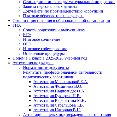
Стипендии и иные виды материальной поддержки
Защита персональных данных
Документы по противодействию коррупции
Платные образовательные услуги
Организация питания в образовательной организации
ГИА
Советы родителям и выпускникам
ЕГЭ
Итоговое сочинение
ОГЭ
Итоговое собеседование
Оценочные процедуры
Прием в 1 класс в 2025/2026 учебный год
Аттестация пед.кадров
Нормативные документы
Результаты профессиональной деятельности
педагогических работников
Аттестация Мельниковой Е.А.
Аттестация Фомичева В.О.
Аттестация Надибаидзе О.А.
Аттестация Букирева Н.В.
Аттестация Карапатина М.Н.
Аттестация Стрельцова Т.В.
Аттестация Нагорная В.Н.
Аттестация в целях подтверждения соответствия