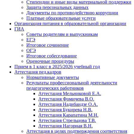
Стипендии и иные виды материальной поддержки
Защита персональных данных
Документы по противодействию коррупции
Платные образовательные услуги
Организация питания в образовательной организации
ГИА
Советы родителям и выпускникам
ЕГЭ
Итоговое сочинение
ОГЭ
Итоговое собеседование
Оценочные процедуры
Прием в 1 класс в 2025/2026 учебный год
Аттестация пед.кадров
Нормативные документы
Результаты профессиональной деятельности
педагогических работников
Аттестация Мельниковой Е.А.
Аттестация Фомичева В.О.
Аттестация Надибаидзе О.А.
Аттестация Букирева Н.В.
Аттестация Карапатина М.Н.
Аттестация Стрельцова Т.В.
Аттестация Нагорная В.Н.
Аттестация в целях подтверждения соответствия