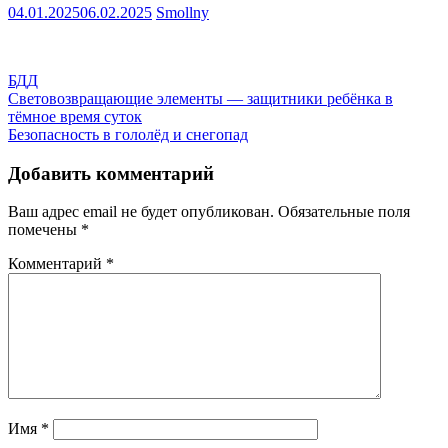
04.01.2025
06.02.2025
Smollny
БДД
Навигация
Световозвращающие элементы — защитники ребёнка в
тёмное время суток
по
Безопасность в гололёд и снегопад
записям
Добавить комментарий
Ваш адрес email не будет опубликован.
Обязательные поля
помечены
*
Комментарий
*
Имя
*