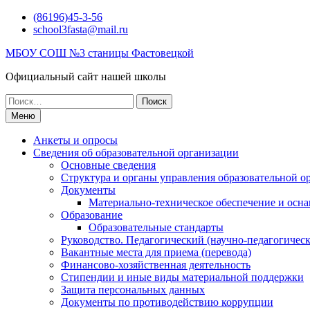
Перейти
(86196)45-3-56
к
school3fasta@mail.ru
содержимому
МБОУ СОШ №3 станицы Фастовецкой
Официальный сайт нашей школы
Поиск
по:
Меню
Анкеты и опросы
Сведения об образовательной организации
Основные сведения
Структура и органы управления образовательной о
Документы
Материально-техническое обеспечение и осна
Образование
Образовательные стандарты
Руководство. Педагогический (научно-педагогическ
Вакантные места для приема (перевода)
Финансово-хозяйственная деятельность
Стипендии и иные виды материальной поддержки
Защита персональных данных
Документы по противодействию коррупции