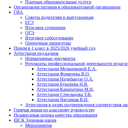
Платные образовательные услуги
Организация питания в образовательной организации
ГИА
Советы родителям и выпускникам
ЕГЭ
Итоговое сочинение
ОГЭ
Итоговое собеседование
Оценочные процедуры
Прием в 1 класс в 2025/2026 учебный год
Аттестация пед.кадров
Нормативные документы
Результаты профессиональной деятельности педаго
Аттестация Мельниковой Е.А.
Аттестация Фомичева В.О.
Аттестация Надибаидзе О.А.
Аттестация Букирева Н.В.
Аттестация Карапатина М.Н.
Аттестация Стрельцова Т.В.
Аттестация Нагорная В.Н.
Аттестация в целях подтверждения соответствия з
Горячая линия по классному руководству
Независимая оценка качества образования
ШСК Здоровая нация
Мероприятия