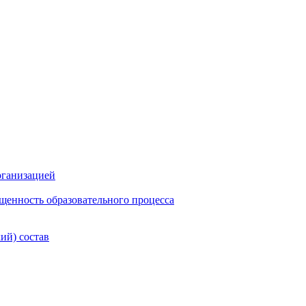
рганизацией
щенность образовательного процесса
ий) состав