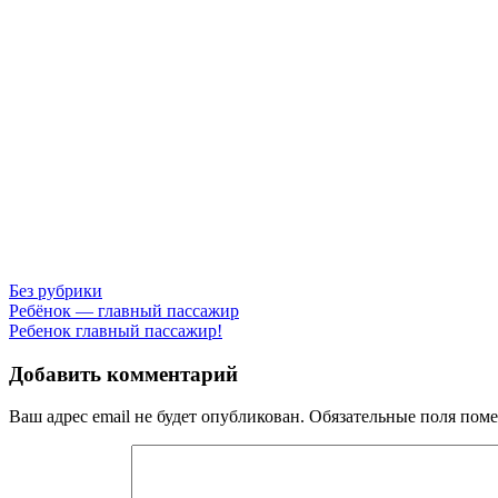
Без рубрики
Навигация
Ребёнок — главный пассажир
Ребенок главный пассажир!
по
записям
Добавить комментарий
Ваш адрес email не будет опубликован.
Обязательные поля пом