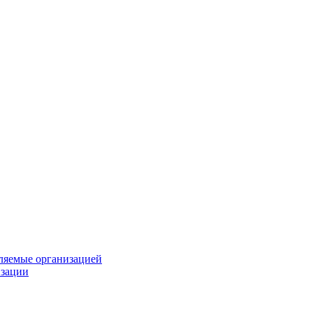
вляемые организацией
изации