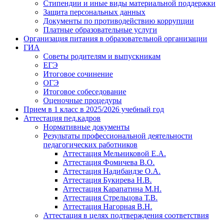
Стипендии и иные виды материальной поддержки
Защита персональных данных
Документы по противодействию коррупции
Платные образовательные услуги
Организация питания в образовательной организации
ГИА
Советы родителям и выпускникам
ЕГЭ
Итоговое сочинение
ОГЭ
Итоговое собеседование
Оценочные процедуры
Прием в 1 класс в 2025/2026 учебный год
Аттестация пед.кадров
Нормативные документы
Результаты профессиональной деятельности
педагогических работников
Аттестация Мельниковой Е.А.
Аттестация Фомичева В.О.
Аттестация Надибаидзе О.А.
Аттестация Букирева Н.В.
Аттестация Карапатина М.Н.
Аттестация Стрельцова Т.В.
Аттестация Нагорная В.Н.
Аттестация в целях подтверждения соответствия