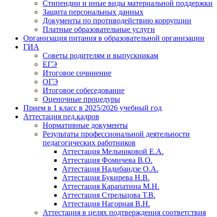
Стипендии и иные виды материальной поддержки
Защита персональных данных
Документы по противодействию коррупции
Платные образовательные услуги
Организация питания в образовательной организации
ГИА
Советы родителям и выпускникам
ЕГЭ
Итоговое сочинение
ОГЭ
Итоговое собеседование
Оценочные процедуры
Прием в 1 класс в 2025/2026 учебный год
Аттестация пед.кадров
Нормативные документы
Результаты профессиональной деятельности
педагогических работников
Аттестация Мельниковой Е.А.
Аттестация Фомичева В.О.
Аттестация Надибаидзе О.А.
Аттестация Букирева Н.В.
Аттестация Карапатина М.Н.
Аттестация Стрельцова Т.В.
Аттестация Нагорная В.Н.
Аттестация в целях подтверждения соответствия