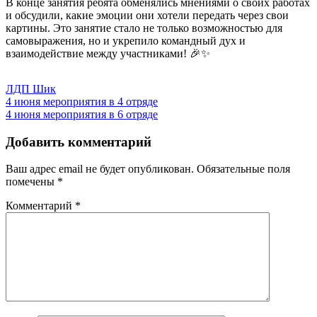
В конце занятия ребята обменялись мнениями о своих работах
и обсудили, какие эмоции они хотели передать через свои
картины. Это занятие стало не только возможностью для
самовыражения, но и укрепило командный дух и
взаимодействие между участниками! 🎉✨
ЛДП Шик
Навигация
4 июня мероприятия в 4 отряде
4 июня мероприятия в 6 отряде
по
записям
Добавить комментарий
Ваш адрес email не будет опубликован.
Обязательные поля
помечены
*
Комментарий
*