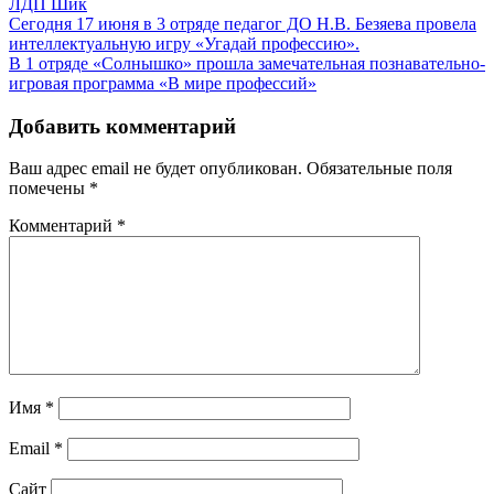
ЛДП Шик
Навигация
Сегодня 17 июня в 3 отряде педагог ДО Н.В. Безяева провела
интеллектуальную игру «Угадай профессию».
по
В 1 отряде «Солнышко» прошла замечательная познавательно-
записям
игровая программа «В мире профессий»
Добавить комментарий
Ваш адрес email не будет опубликован.
Обязательные поля
помечены
*
Комментарий
*
Имя
*
Email
*
Сайт