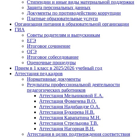
Стипендии и иные виды материальной поддержки
Защита персональных данных
Документы по противодействию коррупции
Платные образовательные услуги
Организация питания в образовательной организации
ГИА
Советы родителям и выпускникам
ЕГЭ
Итоговое сочинение
ОГЭ
Итоговое собеседование
Оценочные процедуры
Прием в 1 класс в 2025/2026 учебный год
Аттестация пед.кадров
Нормативные документы
Результаты профессиональной деятельности
педагогических работников
Аттестация Мельниковой Е.А.
Аттестация Фомичева В.О.
Аттестация Надибаидзе О.А.
Аттестация Букирева Н.В.
Аттестация Карапатина М.Н.
Аттестация Стрельцова Т.В.
Аттестация Нагорная В.Н.
Аттестация в целях подтверждения соответствия