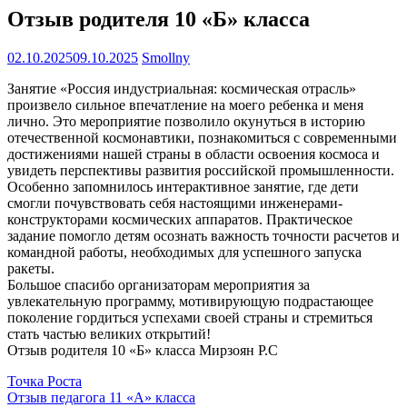
Отзыв родителя 10 «Б» класса
02.10.2025
09.10.2025
Smollny
Занятие «Россия индустриальная: космическая отрасль»
произвело сильное впечатление на моего ребенка и меня
лично. Это мероприятие позволило окунуться в историю
отечественной космонавтики, познакомиться с современными
достижениями нашей страны в области освоения космоса и
увидеть перспективы развития российской промышленности.
Особенно запомнилось интерактивное занятие, где дети
смогли почувствовать себя настоящими инженерами-
конструкторами космических аппаратов. Практическое
задание помогло детям осознать важность точности расчетов и
командной работы, необходимых для успешного запуска
ракеты.
Большое спасибо организаторам мероприятия за
увлекательную программу, мотивирующую подрастающее
поколение гордиться успехами своей страны и стремиться
стать частью великих открытий!
Отзыв родителя 10 «Б» класса Мирзоян Р.С
Точка Роста
Навигация
Отзыв педагога 11 «А» класса