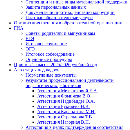
Стипендии и иные виды материальной поддержки
Защита персональных данных
Документы по противодействию коррупции
Платные образовательные услуги
Организация питания в образовательной организации
ГИА
Советы родителям и выпускникам
ЕГЭ
Итоговое сочинение
ОГЭ
Итоговое собеседование
Оценочные процедуры
Прием в 1 класс в 2025/2026 учебный год
Аттестация пед.кадров
Нормативные документы
Результаты профессиональной деятельности
педагогических работников
Аттестация Мельниковой Е.А.
Аттестация Фомичева В.О.
Аттестация Надибаидзе О.А.
Аттестация Букирева Н.В.
Аттестация Карапатина М.Н.
Аттестация Стрельцова Т.В.
Аттестация Нагорная В.Н.
Аттестация в целях подтверждения соответствия