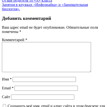
Навигация
Отзыв родителя 10 «А» класса
Занятия в кружках «Инфознайка» и «Занимательная
по
биология».
записям
Добавить комментарий
Ваш адрес email не будет опубликован.
Обязательные поля
помечены
*
Комментарий
*
Имя
*
Email
*
Сайт
Сохранить моё имя, email и адрес сайта в этом браузере для